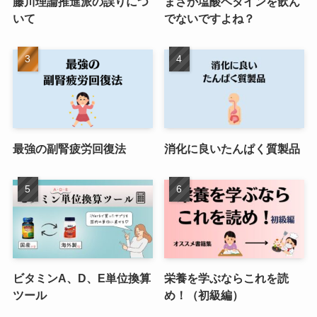
藤川理論推進派の誤りにつ
まさか塩酸ベタインを飲ん
いて
でないですよね？
最強の副腎疲労回復法
消化に良いたんぱく質製品
ビタミンA、D、E単位換算
栄養を学ぶならこれを読
ツール
め！（初級編）