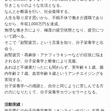
引きこもりのような生活となる。
なんとか断薬を行い、社会復帰する。
人生を取り戻す思いから、不眠不休で働き介護職であり
ながら、年収1,000万円を達成。
無理な働き方により、極度の疲労状態となり、疲労につ
いて調べる。
そこで『副腎疲労』という言葉を知り、分子栄養学と出
会う。
副腎疲労・蕁麻疹・アナフィラキシーなどの症状に悩ま
されるが、分子栄養学と断食により克服。
あれほど不健康だったにも関わらず、実年齢４１歳、腸
内年齢２７歳、血管年齢９歳というアンチエイジングを
実現する。
分子栄養学への感謝と、自分と同じように苦しんでる方
の力になりたくて、分子栄養学カウンセラーとなる。
活動実績：
政安秀仁の分子栄養学教室（オンラインサロン）主宰 外