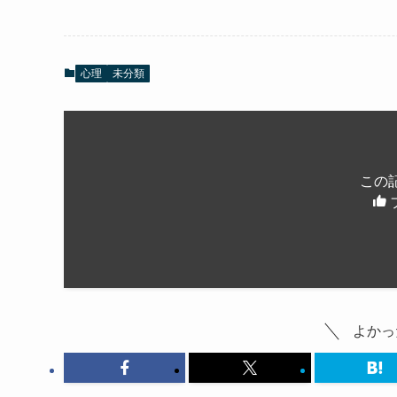
心理
未分類
この
よかっ