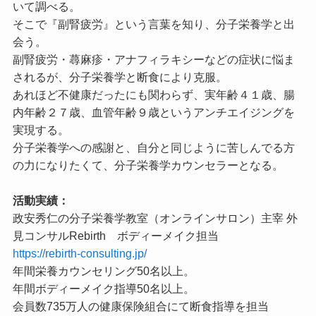
いて調べる。
そこで『副腎疲労』という言葉を知り、分子栄養学と出
会う。
副腎疲労・蕁麻疹・アナフィラキシーなどの症状に悩ま
されるが、分子栄養学と断食により克服。
あれほど不健康だったにも関わらず、実年齢４１歳、腸
内年齢２７歳、血管年齢９歳というアンチエイジングを
実現する。
分子栄養学への感謝と、自分と同じように苦しんでる方
の力になりたくて、分子栄養学カウンセラーとなる。
活動実績：
政安秀仁の分子栄養学教室（オンラインサロン）主宰 外
見コンサルRebirth ボディーメイク担当
https://rebirth-consulting.jp/
年間栄養カウンセリング50名以上。
年間ボディーメイク指導50名以上。
会員数735万人の健康保険組合にて断食指導を担当