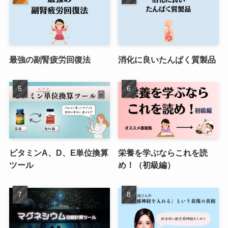
最強の副腎疲労回復法
消化に良いたんぱく質製品
ビタミンA、D、E単位換算
栄養を学ぶならこれを読
ツール
め！（初級編）