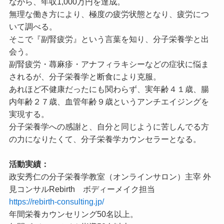
ながら、年収1,000万円を達成。
無理な働き方により、極度の疲労状態となり、疲労につ
いて調べる。
そこで『副腎疲労』という言葉を知り、分子栄養学と出
会う。
副腎疲労・蕁麻疹・アナフィラキシーなどの症状に悩ま
されるが、分子栄養学と断食により克服。
あれほど不健康だったにも関わらず、実年齢４１歳、腸
内年齢２７歳、血管年齢９歳というアンチエイジングを
実現する。
分子栄養学への感謝と、自分と同じように苦しんでる方
の力になりたくて、分子栄養学カウンセラーとなる。
活動実績：
政安秀仁の分子栄養学教室（オンラインサロン）主宰 外
見コンサルRebirth ボディーメイク担当
https://rebirth-consulting.jp/
年間栄養カウンセリング50名以上。